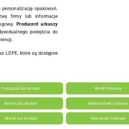
 personalizację opakowań.
wę firmy lub informacje
ingową.
Producent arkuszy
ywidualnego podejścia do
rencji.
z LDPE, które są dostępne
Foliopaki kurierskie
Worki foliowe
Woreczki wicket
Reklamówki foliowe
Worki na śmieci
Woreczki foliowe