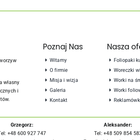
Poznaj Nas
Nasza of
Witamy
Foliopaki k
 tworzyw
O firmie
Woreczki w
Misja i wizja
Worki na ś
a własny
Galeria
Worki folio
cznych i
tów.
Kontakt
Reklamówki
Grzegorz:
Aleksander:
Tel: +48 600 927 747
Tel: +48 509 854 58