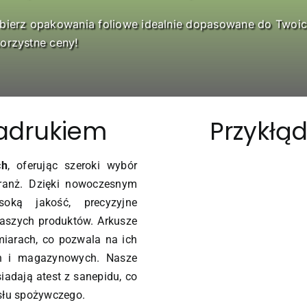
ybierz opakowania foliowe idealnie dopasowane do Twoi
orzystne ceny!
nadrukiem
Przykłą
ch
, oferując szeroki wybór
ranż. Dzięki nowoczesnym
oką jakość, precyzyjne
naszych produktów. Arkusze
miarach, co pozwala na ich
h i magazynowych. Nasze
iadają atest z sanepidu, co
słu spożywczego.