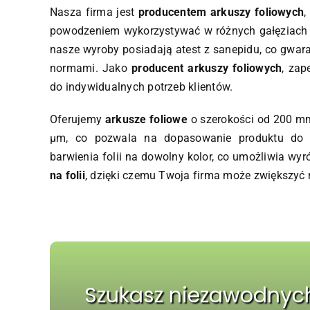
Nasza firma jest
producentem arkuszy foliowych
,
powodzeniem wykorzystywać w różnych gałęziach 
nasze wyroby posiadają atest z sanepidu, co gwar
normami. Jako
producent arkuszy foliowych
, za
do indywidualnych potrzeb klientów.
Oferujemy
arkusze foliowe
o szerokości od 200 mm
µm, co pozwala na dopasowanie produktu do r
barwienia folii na dowolny kolor, co umożliwia w
na folii
, dzięki czemu Twoja firma może zwiększyć 
Szukasz niezawodnyc