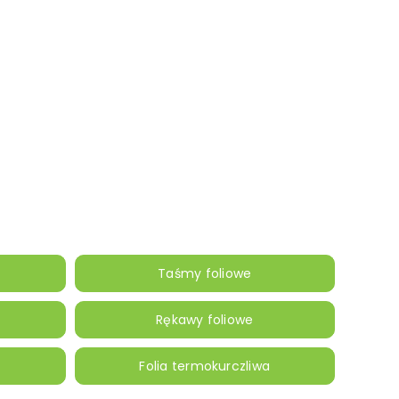
Taśmy foliowe
Rękawy foliowe
Folia termokurczliwa