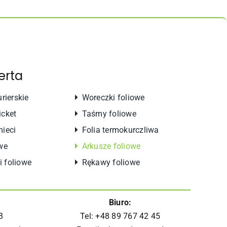
erta
urierskie
Woreczki foliowe
icket
Taśmy foliowe
mieci
Folia termokurczliwa
we
Arkusze foliowe
 foliowe
Rękawy foliowe
Biuro:
3
Tel: +48 89 767 42 45