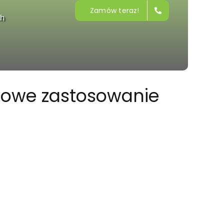
Zamów teraz!
ch
dowe zastosowanie